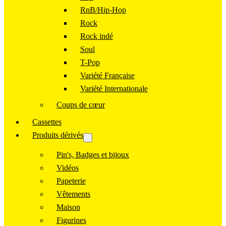
RnB/Hip-Hop
Rock
Rock indé
Soul
T-Pop
Variété Française
Variété Internationale
Coups de cœur
Cassettes
Produits dérivés
Pin's, Badges et bijoux
Vidéos
Papeterie
Vêtements
Maison
Figurines