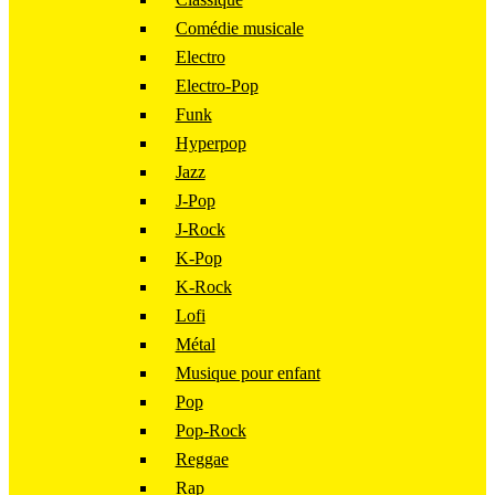
Comédie musicale
Electro
Electro-Pop
Funk
Hyperpop
Jazz
J-Pop
J-Rock
K-Pop
K-Rock
Lofi
Métal
Musique pour enfant
Pop
Pop-Rock
Reggae
Rap