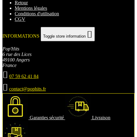
Retour
Mentions légales
Conditions d'utilisation
CGV

INFORMATIONS
Toggle store information
Pop'Hits
6 rue des Lices
49100 Angers
France

07 59 62 41 84

contact@pophits.fr
Garanties sécurité
Livraison