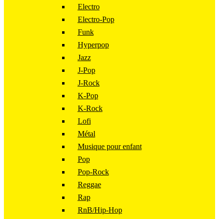
Electro
Electro-Pop
Funk
Hyperpop
Jazz
J-Pop
J-Rock
K-Pop
K-Rock
Lofi
Métal
Musique pour enfant
Pop
Pop-Rock
Reggae
Rap
RnB/Hip-Hop