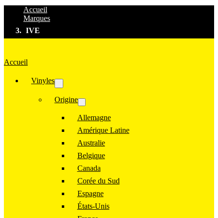
Accueil
Marques
IVE
Accueil
Vinyles
Origine
Allemagne
Amérique Latine
Australie
Belgique
Canada
Corée du Sud
Espagne
États-Unis