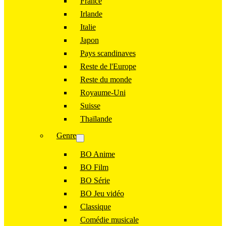
France
Irlande
Italie
Japon
Pays scandinaves
Reste de l'Europe
Reste du monde
Royaume-Uni
Suisse
Thaïlande
Genre
BO Anime
BO Film
BO Série
BO Jeu vidéo
Classique
Comédie musicale