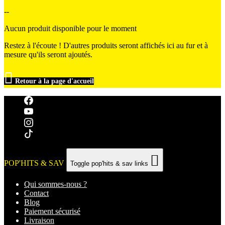
--
Aucun produit disponible pour le moment
Restez à l'écoute ! D'autres produits seront affichés ici au fur et à
mesure qu'ils seront ajoutés.

Retour à la page d'accueil

POP'HITS & SAV
Toggle pop'hits & sav links
Qui sommes-nous ?
Contact
Blog
Paiement sécurisé
Livraison