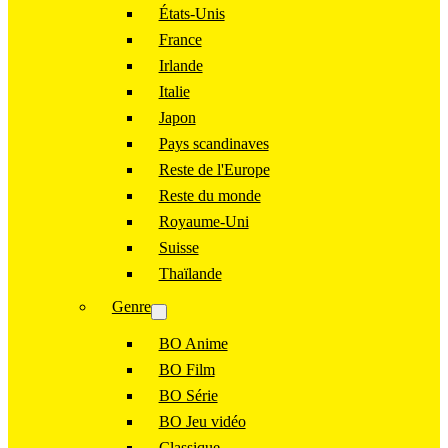
États-Unis
France
Irlande
Italie
Japon
Pays scandinaves
Reste de l'Europe
Reste du monde
Royaume-Uni
Suisse
Thaïlande
Genre
BO Anime
BO Film
BO Série
BO Jeu vidéo
Classique