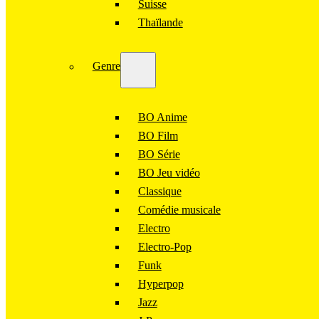
Suisse
Thaïlande
Genre
BO Anime
BO Film
BO Série
BO Jeu vidéo
Classique
Comédie musicale
Electro
Electro-Pop
Funk
Hyperpop
Jazz