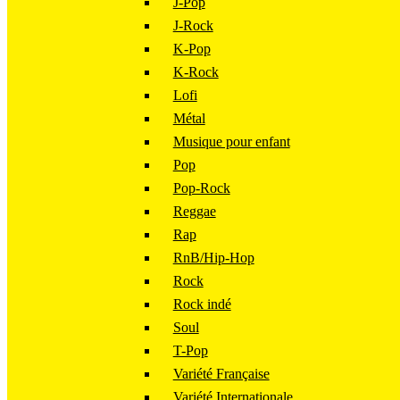
J-Pop
J-Rock
K-Pop
K-Rock
Lofi
Métal
Musique pour enfant
Pop
Pop-Rock
Reggae
Rap
RnB/Hip-Hop
Rock
Rock indé
Soul
T-Pop
Variété Française
Variété Internationale