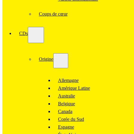
Coups de cœur
CDs
Origine
Allemagne
Amérique Latine
Australie
Belgique
Canada
Corée du Sud
Espagne