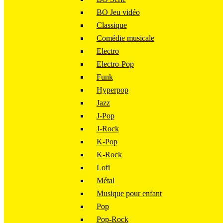
BO Jeu vidéo
Classique
Comédie musicale
Electro
Electro-Pop
Funk
Hyperpop
Jazz
J-Pop
J-Rock
K-Pop
K-Rock
Lofi
Métal
Musique pour enfant
Pop
Pop-Rock