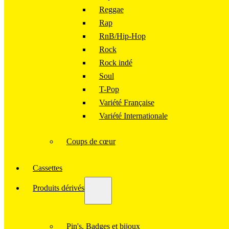
Reggae
Rap
RnB/Hip-Hop
Rock
Rock indé
Soul
T-Pop
Variété Française
Variété Internationale
Coups de cœur
Cassettes
Produits dérivés
Pin's, Badges et bijoux