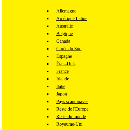
Allemagne
Amérique Latine
Australie
Belgique
Canada
Corée du Sud
Espagne
États-Unis
France
Irlande
Italie
Japon
Pays scandinaves
Reste de l'Europe
Reste du monde
Royaume-Uni