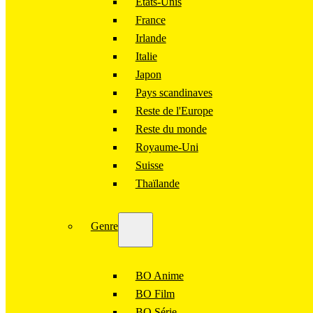
États-Unis
France
Irlande
Italie
Japon
Pays scandinaves
Reste de l'Europe
Reste du monde
Royaume-Uni
Suisse
Thaïlande
Genre
BO Anime
BO Film
BO Série