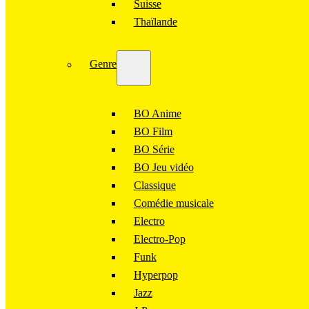
Suisse
Thaïlande
Genre
BO Anime
BO Film
BO Série
BO Jeu vidéo
Classique
Comédie musicale
Electro
Electro-Pop
Funk
Hyperpop
Jazz