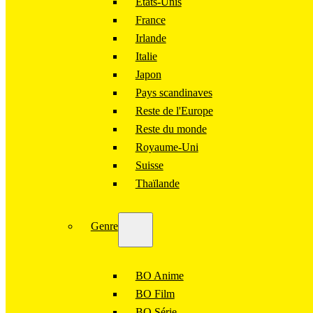
États-Unis
France
Irlande
Italie
Japon
Pays scandinaves
Reste de l'Europe
Reste du monde
Royaume-Uni
Suisse
Thaïlande
Genre
BO Anime
BO Film
BO Série