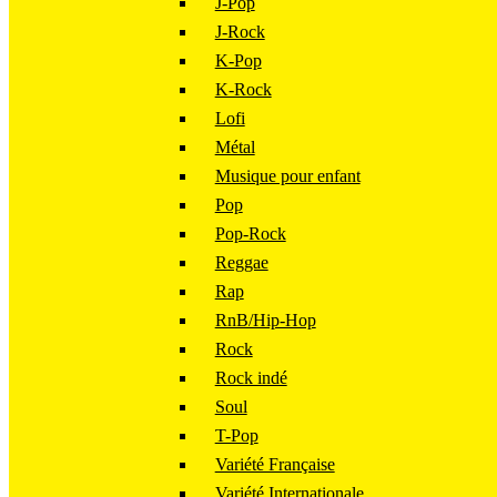
J-Pop
J-Rock
K-Pop
K-Rock
Lofi
Métal
Musique pour enfant
Pop
Pop-Rock
Reggae
Rap
RnB/Hip-Hop
Rock
Rock indé
Soul
T-Pop
Variété Française
Variété Internationale