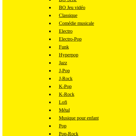
BO Jeu vidéo
Classique
Comédie musicale
Electro
Electro-Pop
Funk
Hyperpop
Jazz
J-Pop
J-Rock
K-Pop
K-Rock
Lofi
Métal
Musique pour enfant
Pop
Pop-Rock