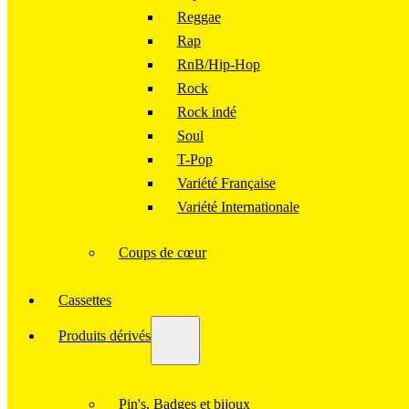
Reggae
Rap
RnB/Hip-Hop
Rock
Rock indé
Soul
T-Pop
Variété Française
Variété Internationale
Coups de cœur
Cassettes
Produits dérivés
Pin's, Badges et bijoux