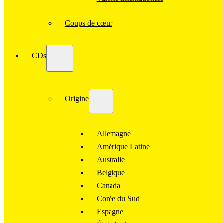
Coups de cœur
CDs
Origine
Allemagne
Amérique Latine
Australie
Belgique
Canada
Corée du Sud
Espagne