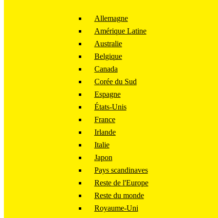
Allemagne
Amérique Latine
Australie
Belgique
Canada
Corée du Sud
Espagne
États-Unis
France
Irlande
Italie
Japon
Pays scandinaves
Reste de l'Europe
Reste du monde
Royaume-Uni