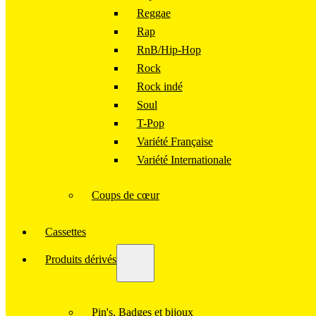
Reggae
Rap
RnB/Hip-Hop
Rock
Rock indé
Soul
T-Pop
Variété Française
Variété Internationale
Coups de cœur
Cassettes
Produits dérivés
Pin's, Badges et bijoux