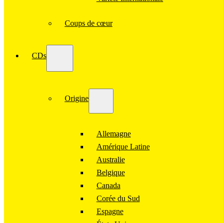
Coups de cœur
CDs
Origine
Allemagne
Amérique Latine
Australie
Belgique
Canada
Corée du Sud
Espagne