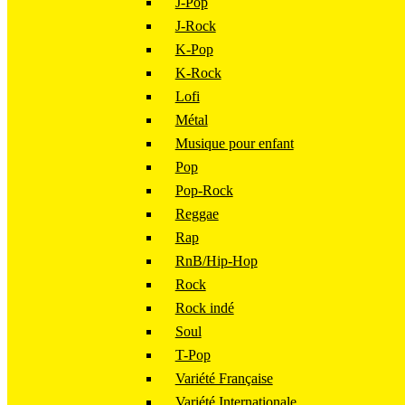
J-Pop
J-Rock
K-Pop
K-Rock
Lofi
Métal
Musique pour enfant
Pop
Pop-Rock
Reggae
Rap
RnB/Hip-Hop
Rock
Rock indé
Soul
T-Pop
Variété Française
Variété Internationale