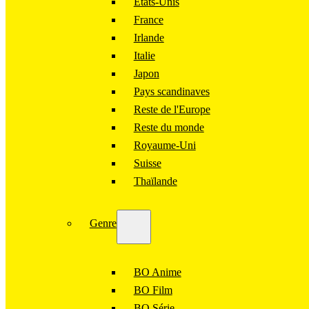
États-Unis
France
Irlande
Italie
Japon
Pays scandinaves
Reste de l'Europe
Reste du monde
Royaume-Uni
Suisse
Thaïlande
Genre
BO Anime
BO Film
BO Série