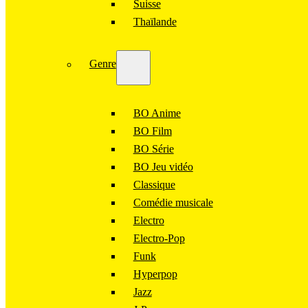
Suisse
Thaïlande
Genre
BO Anime
BO Film
BO Série
BO Jeu vidéo
Classique
Comédie musicale
Electro
Electro-Pop
Funk
Hyperpop
Jazz