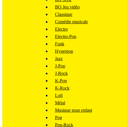
BO Jeu vidéo
Classique
Comédie musicale
Electro
Electro-Pop
Funk
Hyperpop
Jazz
J-Pop
J-Rock
K-Pop
K-Rock
Lofi
Métal
Musique pour enfant
Pop
Pop-Rock