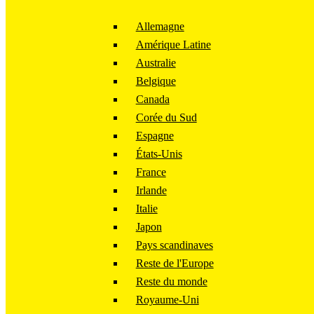
Allemagne
Amérique Latine
Australie
Belgique
Canada
Corée du Sud
Espagne
États-Unis
France
Irlande
Italie
Japon
Pays scandinaves
Reste de l'Europe
Reste du monde
Royaume-Uni