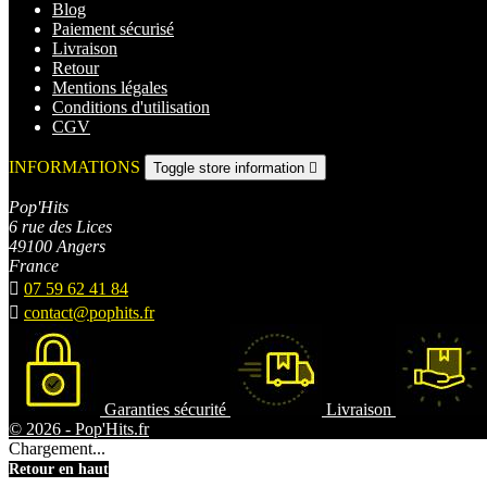
Blog
Paiement sécurisé
Livraison
Retour
Mentions légales
Conditions d'utilisation
CGV
INFORMATIONS
Toggle store information

Pop'Hits
6 rue des Lices
49100 Angers
France

07 59 62 41 84

contact@pophits.fr
Garanties sécurité
Livraison
© 2026 - Pop'Hits.fr
Chargement...
Retour en haut