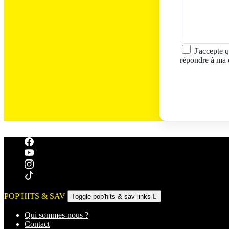
J'accepte q
répondre à ma 
POP'HITS & SAV
Toggle pop'hits & sav links

Qui sommes-nous ?
Contact