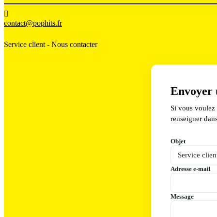

contact@pophits.fr
Service client - Nous contacter
Envoyer 
Si vous voulez
renseigner dan
Objet
Adresse e-mail
Message