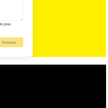
its pour
Envoyer