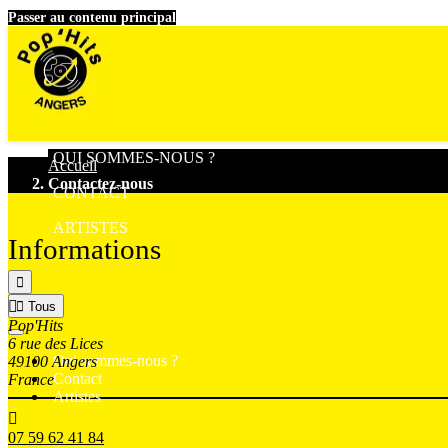
Passer au contenu principal
QUI SOMMES-NOUS ?
Accueil
Contactez-nous
CONTACT
ARTISTES
Informations



Tous
Pop'Hits
6 rue des Lices
Qui sommes-nous ?
49100 Angers
Contact
France
Artistes

07 59 62 41 84