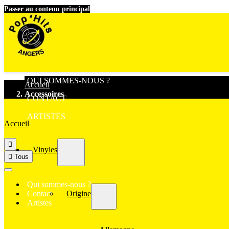
Passer au contenu principal
QUI SOMMES-NOUS ?
Accueil
Accessoires
CONTACT
ARTISTES
Accueil

Vinyles

Tous
Qui sommes-nous ?
Origine
Contact
Artistes