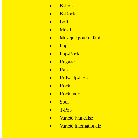
K-Pop
K-Rock
Lofi
Métal
Musique pour enfant
Pop
Pop-Rock
Reggae
Rap
RnB/Hip-Hop
Rock
Rock indé
Soul
T-Pop
Variété Française
Variété Internationale