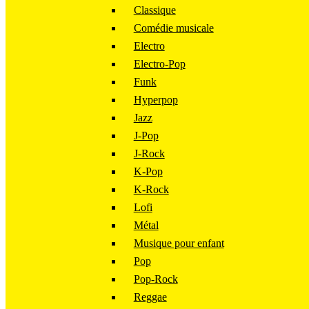
Classique
Comédie musicale
Electro
Electro-Pop
Funk
Hyperpop
Jazz
J-Pop
J-Rock
K-Pop
K-Rock
Lofi
Métal
Musique pour enfant
Pop
Pop-Rock
Reggae