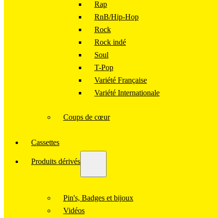
Rap
RnB/Hip-Hop
Rock
Rock indé
Soul
T-Pop
Variété Française
Variété Internationale
Coups de cœur
Cassettes
Produits dérivés
Pin's, Badges et bijoux
Vidéos