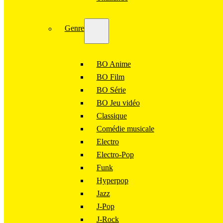
Genre
BO Anime
BO Film
BO Série
BO Jeu vidéo
Classique
Comédie musicale
Electro
Electro-Pop
Funk
Hyperpop
Jazz
J-Pop
J-Rock