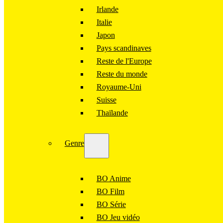
Irlande
Italie
Japon
Pays scandinaves
Reste de l'Europe
Reste du monde
Royaume-Uni
Suisse
Thaïlande
Genre
BO Anime
BO Film
BO Série
BO Jeu vidéo