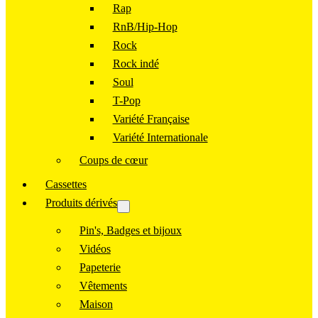
Rap
RnB/Hip-Hop
Rock
Rock indé
Soul
T-Pop
Variété Française
Variété Internationale
Coups de cœur
Cassettes
Produits dérivés
Pin's, Badges et bijoux
Vidéos
Papeterie
Vêtements
Maison