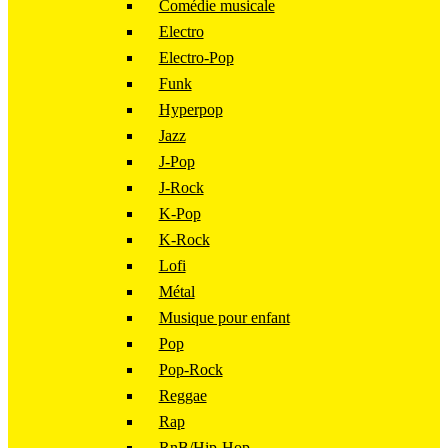
Comédie musicale
Electro
Electro-Pop
Funk
Hyperpop
Jazz
J-Pop
J-Rock
K-Pop
K-Rock
Lofi
Métal
Musique pour enfant
Pop
Pop-Rock
Reggae
Rap
RnB/Hip-Hop