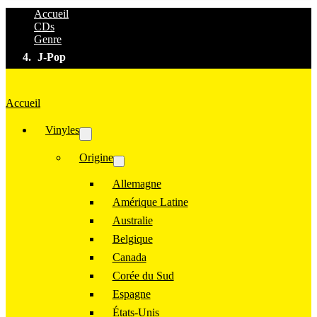
Accueil
CDs
Genre
J-Pop
Accueil
Vinyles
Origine
Allemagne
Amérique Latine
Australie
Belgique
Canada
Corée du Sud
Espagne
États-Unis