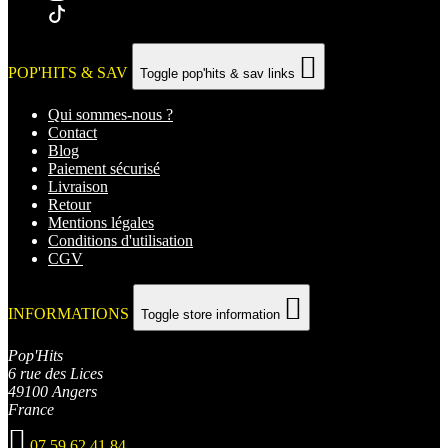

POP'HITS & SAV
Toggle pop'hits & sav links
Qui sommes-nous ?
Contact
Blog
Paiement sécurisé
Livraison
Retour
Mentions légales
Conditions d'utilisation
CGV

INFORMATIONS
Toggle store information
Pop'Hits
6 rue des Lices
49100 Angers
France

07 59 62 41 84