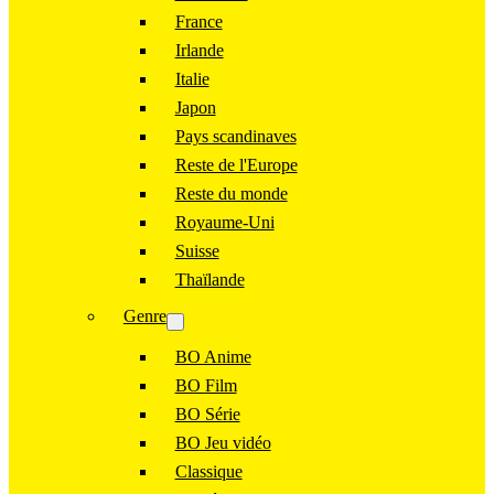
France
Irlande
Italie
Japon
Pays scandinaves
Reste de l'Europe
Reste du monde
Royaume-Uni
Suisse
Thaïlande
Genre
BO Anime
BO Film
BO Série
BO Jeu vidéo
Classique