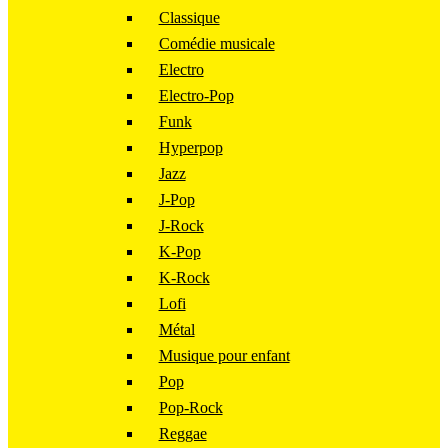
Classique
Comédie musicale
Electro
Electro-Pop
Funk
Hyperpop
Jazz
J-Pop
J-Rock
K-Pop
K-Rock
Lofi
Métal
Musique pour enfant
Pop
Pop-Rock
Reggae