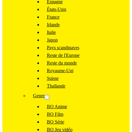
Espagne
États-Unis
France
Irlande
Italie
Japon
Pays scandinaves
Reste de l'Europe
Reste du monde
Royaume-Uni
Suisse
Thaïlande
Genre
BO Anime
BO Film
BO Série
BO Jeu vidéo