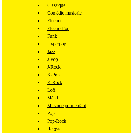
Classique
Comédie musicale
Electro
Electro-Pop
Funk
Hyperpop
Jazz
J-Pop
J-Rock
K-Pop
K-Rock
Lofi
Métal
Musique pour enfant
Pop
Pop-Rock
Reggae