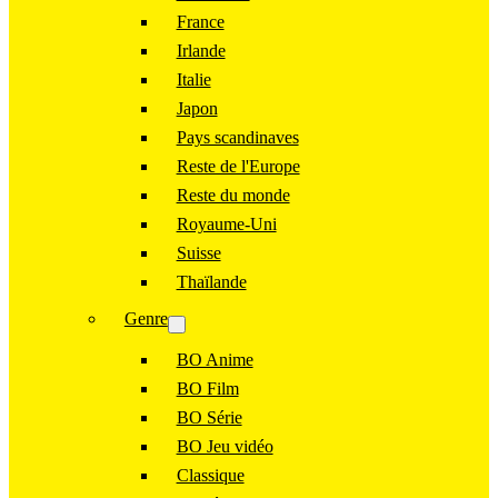
France
Irlande
Italie
Japon
Pays scandinaves
Reste de l'Europe
Reste du monde
Royaume-Uni
Suisse
Thaïlande
Genre
BO Anime
BO Film
BO Série
BO Jeu vidéo
Classique