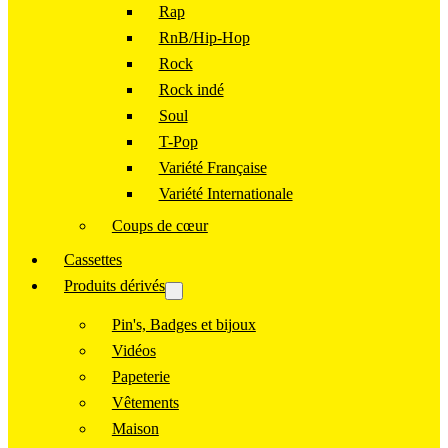
Rap
RnB/Hip-Hop
Rock
Rock indé
Soul
T-Pop
Variété Française
Variété Internationale
Coups de cœur
Cassettes
Produits dérivés
Pin's, Badges et bijoux
Vidéos
Papeterie
Vêtements
Maison