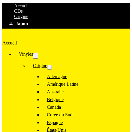
Accueil
CDs
Origine
Japon
Accueil
Vinyles
Origine
Allemagne
Amérique Latine
Australie
Belgique
Canada
Corée du Sud
Espagne
États-Unis