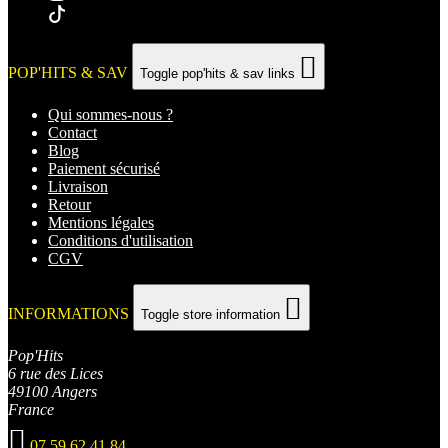

POP'HITS & SAV
Toggle pop'hits & sav links
Qui sommes-nous ?
Contact
Blog
Paiement sécurisé
Livraison
Retour
Mentions légales
Conditions d'utilisation
CGV

INFORMATIONS
Toggle store information
Pop'Hits
6 rue des Lices
49100 Angers
France

07 59 62 41 84