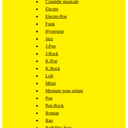
Comédie musicale
Electro
Electro-Pop
Funk
Hyperpop
Jazz
J-Pop
J-Rock
K-Pop
K-Rock
Lofi
Métal
Musique pour enfant
Pop
Pop-Rock
Reggae
Rap
RnB/Hip-Hop