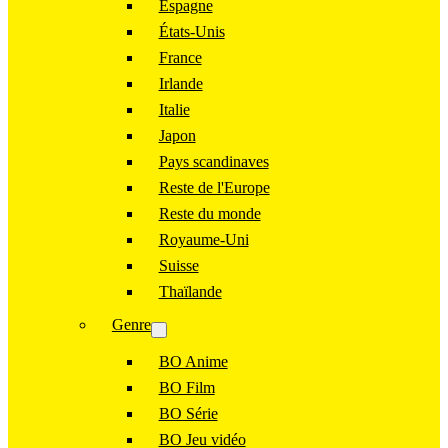
Espagne
États-Unis
France
Irlande
Italie
Japon
Pays scandinaves
Reste de l'Europe
Reste du monde
Royaume-Uni
Suisse
Thaïlande
Genre
BO Anime
BO Film
BO Série
BO Jeu vidéo