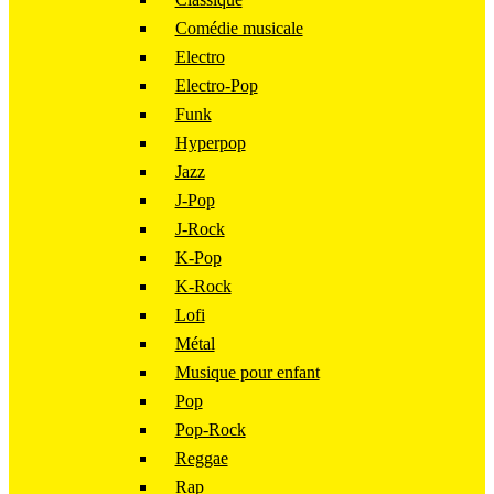
Comédie musicale
Electro
Electro-Pop
Funk
Hyperpop
Jazz
J-Pop
J-Rock
K-Pop
K-Rock
Lofi
Métal
Musique pour enfant
Pop
Pop-Rock
Reggae
Rap