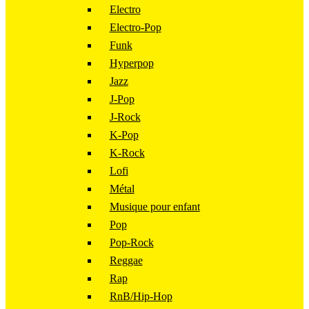
Electro
Electro-Pop
Funk
Hyperpop
Jazz
J-Pop
J-Rock
K-Pop
K-Rock
Lofi
Métal
Musique pour enfant
Pop
Pop-Rock
Reggae
Rap
RnB/Hip-Hop