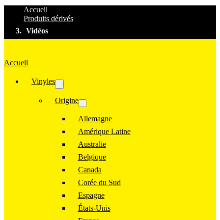
Accueil
Produits dérivés
Vidéos
Accueil
Vinyles
Origine
Allemagne
Amérique Latine
Australie
Belgique
Canada
Corée du Sud
Espagne
États-Unis