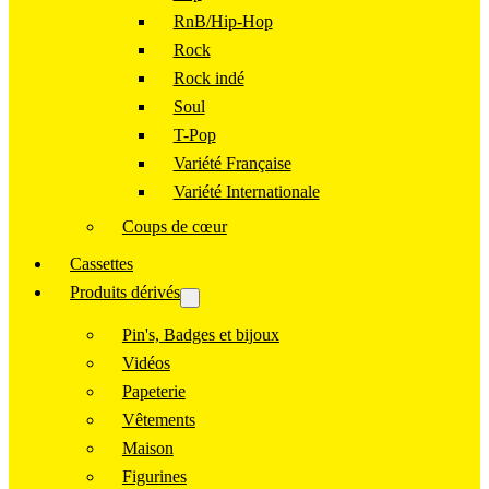
RnB/Hip-Hop
Rock
Rock indé
Soul
T-Pop
Variété Française
Variété Internationale
Coups de cœur
Cassettes
Produits dérivés
Pin's, Badges et bijoux
Vidéos
Papeterie
Vêtements
Maison
Figurines