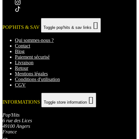

POP'HITS & SAV
Toggle pop'hits & sav links
Qui sommes-nous ?
Contact
Blog
Paiement sécurisé
Livraison
Retour
Mentions légales
Conditions d'utilisation
CGV

INFORMATIONS
Toggle store information
Pop'Hits
6 rue des Lices
49100 Angers
France