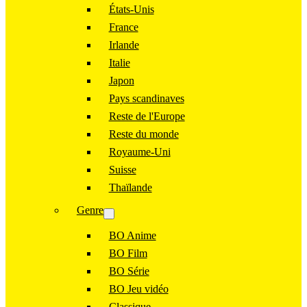
États-Unis
France
Irlande
Italie
Japon
Pays scandinaves
Reste de l'Europe
Reste du monde
Royaume-Uni
Suisse
Thaïlande
Genre
BO Anime
BO Film
BO Série
BO Jeu vidéo
Classique