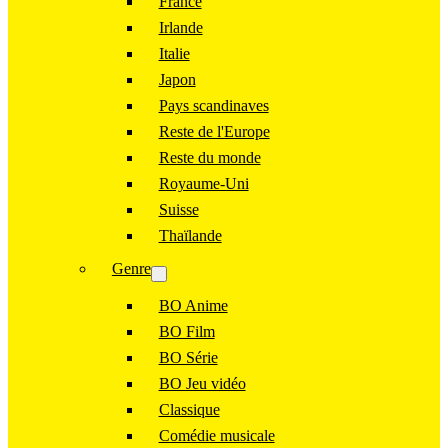
France
Irlande
Italie
Japon
Pays scandinaves
Reste de l'Europe
Reste du monde
Royaume-Uni
Suisse
Thaïlande
Genre
BO Anime
BO Film
BO Série
BO Jeu vidéo
Classique
Comédie musicale