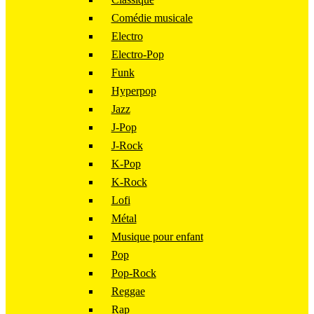
Comédie musicale
Electro
Electro-Pop
Funk
Hyperpop
Jazz
J-Pop
J-Rock
K-Pop
K-Rock
Lofi
Métal
Musique pour enfant
Pop
Pop-Rock
Reggae
Rap