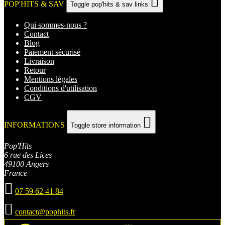

POP'HITS & SAV
Toggle pop'hits & sav links
Qui sommes-nous ?
Contact
Blog
Paiement sécurisé
Livraison
Retour
Mentions légales
Conditions d'utilisation
CGV

INFORMATIONS
Toggle store information
Pop'Hits
6 rue des Lices
49100 Angers
France

07 59 62 41 84

contact@pophits.fr