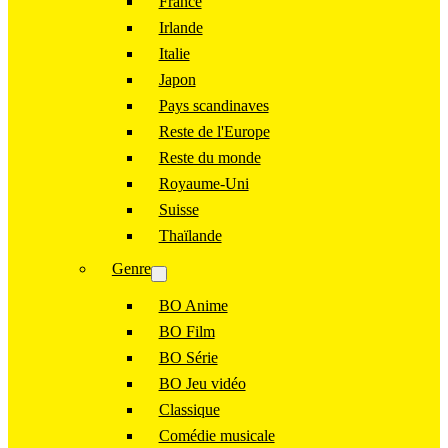
France
Irlande
Italie
Japon
Pays scandinaves
Reste de l'Europe
Reste du monde
Royaume-Uni
Suisse
Thaïlande
Genre
BO Anime
BO Film
BO Série
BO Jeu vidéo
Classique
Comédie musicale