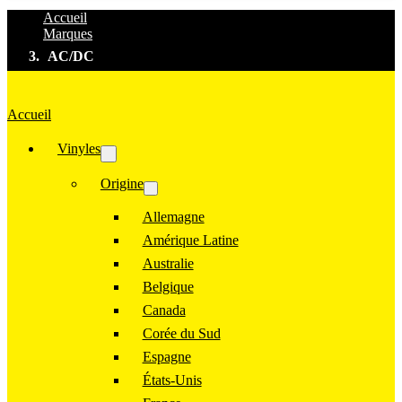
Accueil
Marques
AC/DC
Accueil
Vinyles
Origine
Allemagne
Amérique Latine
Australie
Belgique
Canada
Corée du Sud
Espagne
États-Unis