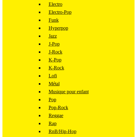
Electro
Electro-Pop
Funk
Hyperpop
Jazz
J-Pop
J-Rock
K-Pop
K-Rock
Lofi
Métal
Musique pour enfant
Pop
Pop-Rock
Reggae
Rap
RnB/Hip-Hop