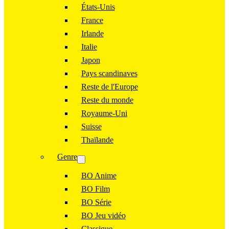
États-Unis
France
Irlande
Italie
Japon
Pays scandinaves
Reste de l'Europe
Reste du monde
Royaume-Uni
Suisse
Thaïlande
Genre
BO Anime
BO Film
BO Série
BO Jeu vidéo
Classique