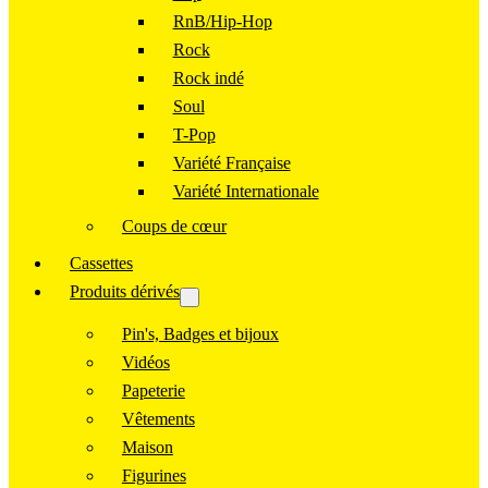
RnB/Hip-Hop
Rock
Rock indé
Soul
T-Pop
Variété Française
Variété Internationale
Coups de cœur
Cassettes
Produits dérivés
Pin's, Badges et bijoux
Vidéos
Papeterie
Vêtements
Maison
Figurines