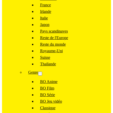
France
Irlande
Italie
Japon
Pays scandinaves
Reste de l'Europe
Reste du monde
Royaume-Uni
Suisse
Thaïlande
Genre
BO Anime
BO Film
BO Série
BO Jeu vidéo
Classique