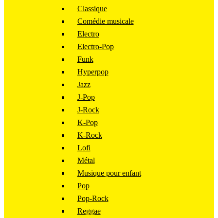
Classique
Comédie musicale
Electro
Electro-Pop
Funk
Hyperpop
Jazz
J-Pop
J-Rock
K-Pop
K-Rock
Lofi
Métal
Musique pour enfant
Pop
Pop-Rock
Reggae