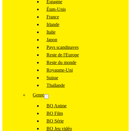
Espagne
États-Unis
France
Irlande
Italie
Japon
Pays scandinaves
Reste de l'Europe
Reste du monde
Royaume-Uni
Suisse
Thaïlande
Genre
BO Anime
BO Film
BO Série
BO Jeu vidéo