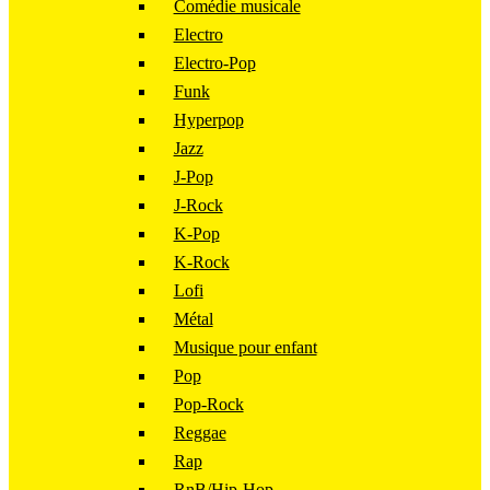
Comédie musicale
Electro
Electro-Pop
Funk
Hyperpop
Jazz
J-Pop
J-Rock
K-Pop
K-Rock
Lofi
Métal
Musique pour enfant
Pop
Pop-Rock
Reggae
Rap
RnB/Hip-Hop