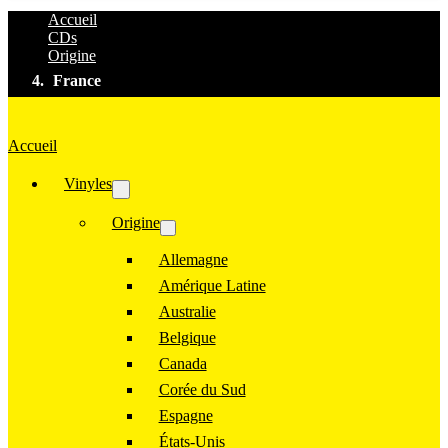
Accueil
CDs
Origine
France
Accueil
Vinyles
Origine
Allemagne
Amérique Latine
Australie
Belgique
Canada
Corée du Sud
Espagne
États-Unis