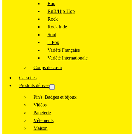
Rap
RnB/Hip-Hop
Rock
Rock indé
Soul
T-Pop
Variété Française
Variété Internationale
Coups de cœur
Cassettes
Produits dérivés
Pin's, Badges et bijoux
Vidéos
Papeterie
Vêtements
Maison