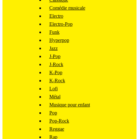
Comédie musicale
Electro
Electro-Pop
Funk
Hyperpop
Jazz
J-Pop
J-Rock
K-Pop
K-Rock
Lofi
Métal
Musique pour enfant
Pop
Pop-Rock
Reggae
Rap