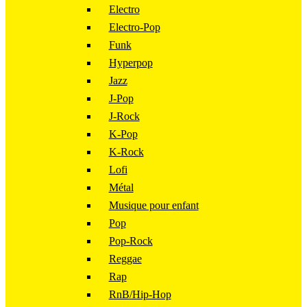
Electro
Electro-Pop
Funk
Hyperpop
Jazz
J-Pop
J-Rock
K-Pop
K-Rock
Lofi
Métal
Musique pour enfant
Pop
Pop-Rock
Reggae
Rap
RnB/Hip-Hop