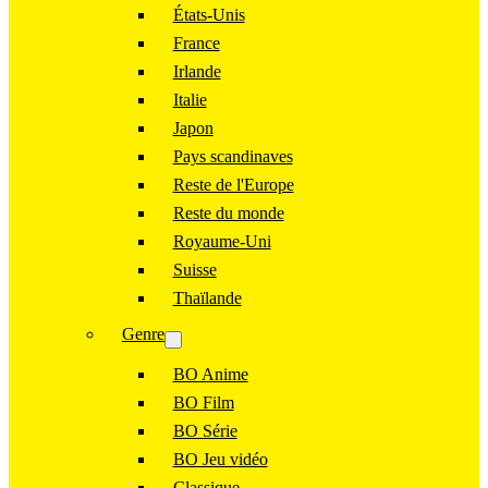
États-Unis
France
Irlande
Italie
Japon
Pays scandinaves
Reste de l'Europe
Reste du monde
Royaume-Uni
Suisse
Thaïlande
Genre
BO Anime
BO Film
BO Série
BO Jeu vidéo
Classique