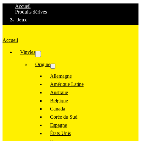
Accueil
Produits dérivés
Jeux
Accueil
Vinyles
Origine
Allemagne
Amérique Latine
Australie
Belgique
Canada
Corée du Sud
Espagne
États-Unis