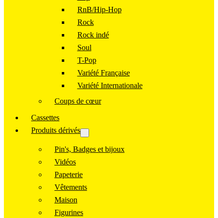
RnB/Hip-Hop
Rock
Rock indé
Soul
T-Pop
Variété Française
Variété Internationale
Coups de cœur
Cassettes
Produits dérivés
Pin's, Badges et bijoux
Vidéos
Papeterie
Vêtements
Maison
Figurines