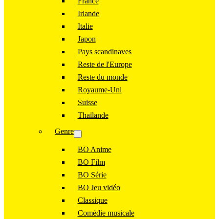
France
Irlande
Italie
Japon
Pays scandinaves
Reste de l'Europe
Reste du monde
Royaume-Uni
Suisse
Thaïlande
Genre
BO Anime
BO Film
BO Série
BO Jeu vidéo
Classique
Comédie musicale