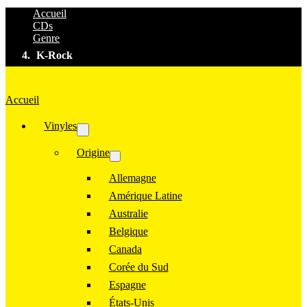
Accueil
CDs
Genre
K-Rock
Accueil
Vinyles
Origine
Allemagne
Amérique Latine
Australie
Belgique
Canada
Corée du Sud
Espagne
États-Unis