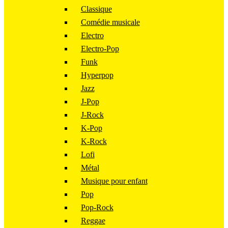
Classique
Comédie musicale
Electro
Electro-Pop
Funk
Hyperpop
Jazz
J-Pop
J-Rock
K-Pop
K-Rock
Lofi
Métal
Musique pour enfant
Pop
Pop-Rock
Reggae