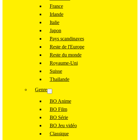
France
Irlande
Italie
Japon
Pays scandinaves
Reste de l'Europe
Reste du monde
Royaume-Uni
Suisse
Thaïlande
Genre
BO Anime
BO Film
BO Série
BO Jeu vidéo
Classique