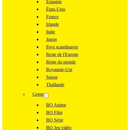
Espagne
États-Unis
France
Irlande
Italie
Japon
Pays scandinaves
Reste de l'Europe
Reste du monde
Royaume-Uni
Suisse
Thaïlande
Genre
BO Anime
BO Film
BO Série
BO Jeu vidéo