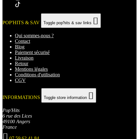

POP'HITS & SAV
Toggle pop'hits & sav links
Qui sommes-nous ?
Contact
Blog
Paiement sécurisé
Livraison
Retour
Mentions légales
Conditions d'utilisation
CGV

INFORMATIONS
Toggle store information
Pop'Hits
6 rue des Lices
49100 Angers
France

07 59 62 41 84