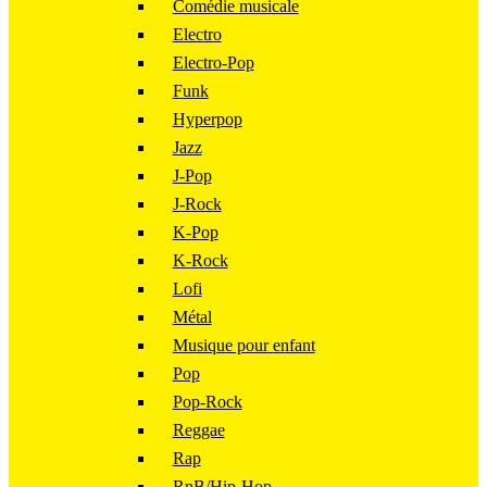
Comédie musicale
Electro
Electro-Pop
Funk
Hyperpop
Jazz
J-Pop
J-Rock
K-Pop
K-Rock
Lofi
Métal
Musique pour enfant
Pop
Pop-Rock
Reggae
Rap
RnB/Hip-Hop