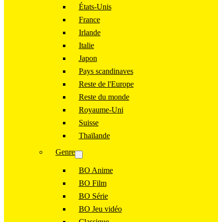
États-Unis
France
Irlande
Italie
Japon
Pays scandinaves
Reste de l'Europe
Reste du monde
Royaume-Uni
Suisse
Thaïlande
Genre
BO Anime
BO Film
BO Série
BO Jeu vidéo
Classique