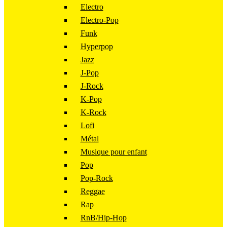
Electro
Electro-Pop
Funk
Hyperpop
Jazz
J-Pop
J-Rock
K-Pop
K-Rock
Lofi
Métal
Musique pour enfant
Pop
Pop-Rock
Reggae
Rap
RnB/Hip-Hop