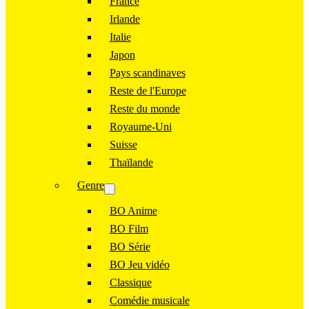
France
Irlande
Italie
Japon
Pays scandinaves
Reste de l'Europe
Reste du monde
Royaume-Uni
Suisse
Thaïlande
Genre
BO Anime
BO Film
BO Série
BO Jeu vidéo
Classique
Comédie musicale