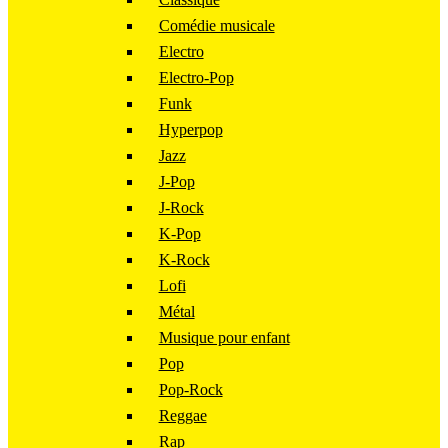
Comédie musicale
Electro
Electro-Pop
Funk
Hyperpop
Jazz
J-Pop
J-Rock
K-Pop
K-Rock
Lofi
Métal
Musique pour enfant
Pop
Pop-Rock
Reggae
Rap