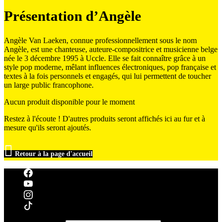
Présentation d’Angèle
Angèle Van Laeken, connue professionnellement sous le nom
Angèle, est une chanteuse, auteure-compositrice et musicienne belge
née le 3 décembre 1995 à Uccle. Elle se fait connaître grâce à un
style pop moderne, mêlant influences électroniques, pop française et
textes à la fois personnels et engagés, qui lui permettent de toucher
un large public francophone.
Aucun produit disponible pour le moment
Restez à l'écoute ! D'autres produits seront affichés ici au fur et à
mesure qu'ils seront ajoutés.

Retour à la page d'accueil