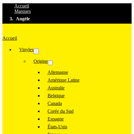
Accueil
Marques
Angèle
Accueil
Vinyles
Origine
Allemagne
Amérique Latine
Australie
Belgique
Canada
Corée du Sud
Espagne
États-Unis