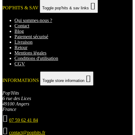

POP'HITS & SAV
Toggle pop'hits & sav links
Qui sommes-nous ?
Contact
Blog
Paiement sécurisé
Livraison
Retour
Mentions légales
Conditions d'utilisation
CGV

INFORMATIONS
Toggle store information
Pop'Hits
6 rue des Lices
49100 Angers
France

07 59 62 41 84

contact@pophits.fr