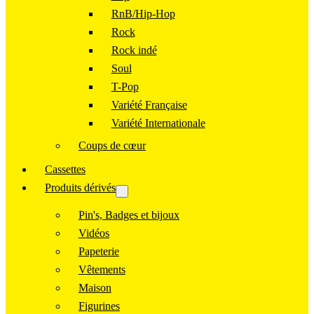
RnB/Hip-Hop
Rock
Rock indé
Soul
T-Pop
Variété Française
Variété Internationale
Coups de cœur
Cassettes
Produits dérivés
Pin's, Badges et bijoux
Vidéos
Papeterie
Vêtements
Maison
Figurines