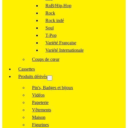
RnB/Hip-Hop
Rock
Rock indé
Soul
T-Pop
Variété Française
Variété Internationale
Coups de cœur
Cassettes
Produits dérivés
Pin's, Badges et bijoux
Vidéos
Papeterie
Vêtements
Maison
Figurines