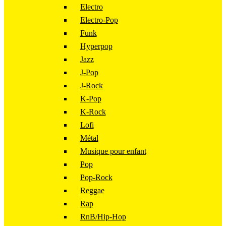
Electro
Electro-Pop
Funk
Hyperpop
Jazz
J-Pop
J-Rock
K-Pop
K-Rock
Lofi
Métal
Musique pour enfant
Pop
Pop-Rock
Reggae
Rap
RnB/Hip-Hop