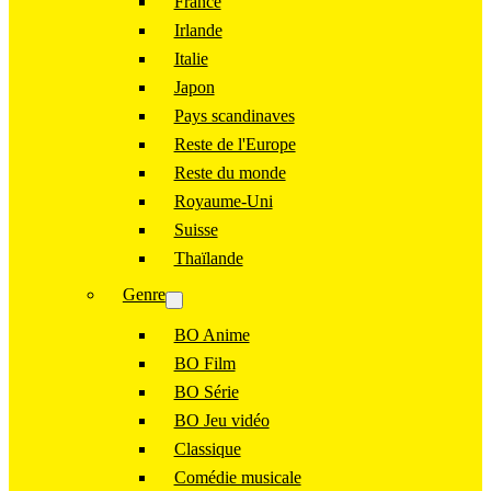
France
Irlande
Italie
Japon
Pays scandinaves
Reste de l'Europe
Reste du monde
Royaume-Uni
Suisse
Thaïlande
Genre
BO Anime
BO Film
BO Série
BO Jeu vidéo
Classique
Comédie musicale