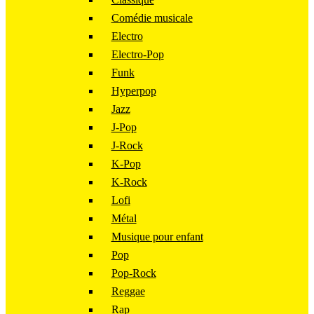
Comédie musicale
Electro
Electro-Pop
Funk
Hyperpop
Jazz
J-Pop
J-Rock
K-Pop
K-Rock
Lofi
Métal
Musique pour enfant
Pop
Pop-Rock
Reggae
Rap