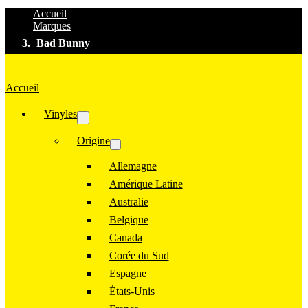
Accueil
Marques
Bad Bunny
Accueil
Vinyles
Origine
Allemagne
Amérique Latine
Australie
Belgique
Canada
Corée du Sud
Espagne
États-Unis