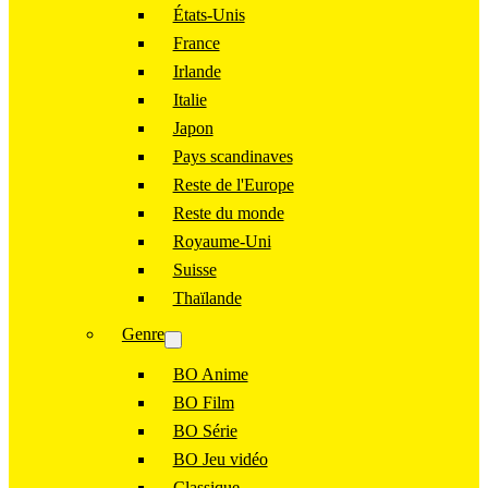
États-Unis
France
Irlande
Italie
Japon
Pays scandinaves
Reste de l'Europe
Reste du monde
Royaume-Uni
Suisse
Thaïlande
Genre
BO Anime
BO Film
BO Série
BO Jeu vidéo
Classique