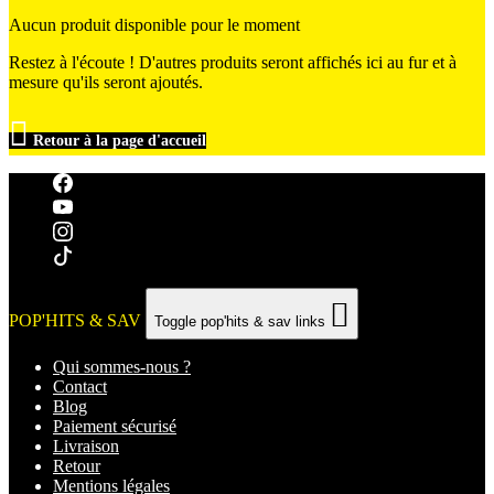
Aucun produit disponible pour le moment
Restez à l'écoute ! D'autres produits seront affichés ici au fur et à
mesure qu'ils seront ajoutés.

Retour à la page d'accueil

POP'HITS & SAV
Toggle pop'hits & sav links
Qui sommes-nous ?
Contact
Blog
Paiement sécurisé
Livraison
Retour
Mentions légales