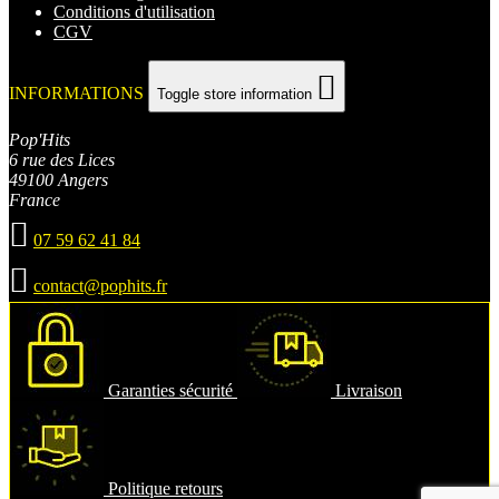
Conditions d'utilisation
CGV

INFORMATIONS
Toggle store information
Pop'Hits
6 rue des Lices
49100 Angers
France

07 59 62 41 84

contact@pophits.fr
Garanties sécurité
Livraison
Politique retours