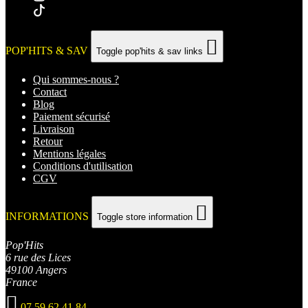

POP'HITS & SAV
Toggle pop'hits & sav links
Qui sommes-nous ?
Contact
Blog
Paiement sécurisé
Livraison
Retour
Mentions légales
Conditions d'utilisation
CGV

INFORMATIONS
Toggle store information
Pop'Hits
6 rue des Lices
49100 Angers
France

07 59 62 41 84