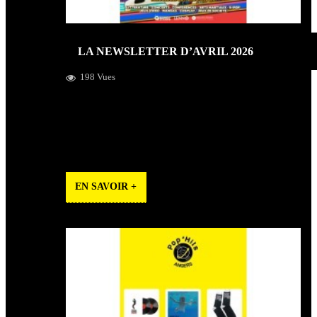
LA NEWSLETTER D’AVRIL 2026
198 Vues
2 gros événements pour Pop’Hits en avril ! Ce mois-ci,
Pop’Hits vous donne rendez-vous pour 2 événements qui
font l’ADN et la particularité de la boutique : Le Geekfest
Angers Le Disquaire Day
EN SAVOIR +