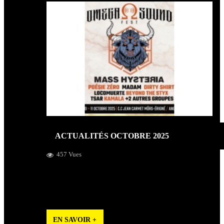
ACTUALITÉS OCTOBRE 2025
457 Vues
Pop'Hits participe au Omega Sound fest, Black Friday
2025 (RSD) -Warner et Sony, Concerts du mois de
Novembre, Interview au journal de RCF Radio
EN SAVOIR +