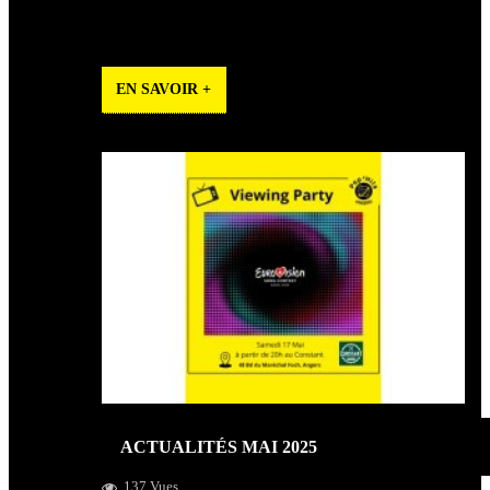
Playlist de l’Été 2025, Gagnez vos places de cinéma pour
voir ou revoir le concert de Johnny Hallyday
EN SAVOIR +
ACTUALITÉS MAI 2025
137 Vues