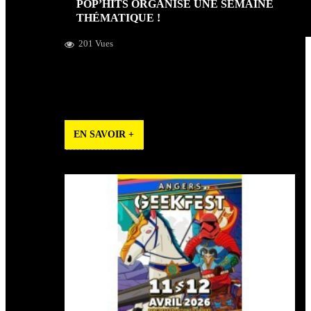
POP’HITS ORGANISE UNE SEMAINE
THÉMATIQUE !
201 Vues
Nous avons le plaisir de vous annoncer la première
semaine thématique organisée par Pop’Hits : La Pop’Hits
English Week !
EN SAVOIR +