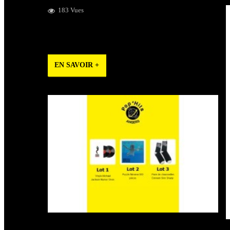
183 Vues
Geekfest, Réception des produits du Disquaire Day et
participation de la foire d'Angers !
EN SAVOIR +