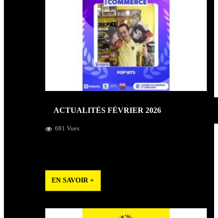
ACTUALITÉS FÉVRIER 2026
681 Vues
Pop’Hits est lauréat des trophées du commerce 2026 en
Maine et Loire ! Liste du Disquaire Day 2026.
EN SAVOIR +