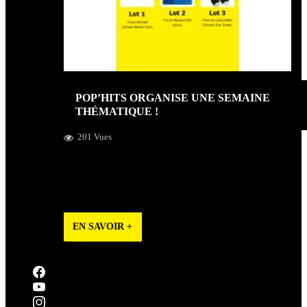
POP’HITS ORGANISE UNE SEMAINE
THÉMATIQUE !
201 Vues
Nous avons le plaisir de vous annoncer la première
semaine thématique organisée par Pop’Hits : La Pop’Hits
English Week !
EN SAVOIR +